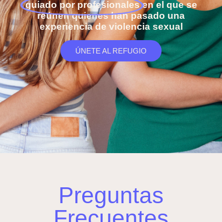
guiado por profesionales
en el que se
reúnen quienes han pasado una
experiencia de violencia sexual
ÚNETE AL REFUGIO
Preguntas
Frecuentes